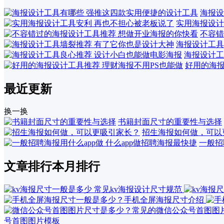
海报设
实用海报设计
不容错
海报设计工具
海报设计工
好用的海报
最近更新
换一换
书籍封面尺寸的重要性与选择
招生海报如何做，可以
一般招
文章排行
本月排行
号首图图片模板