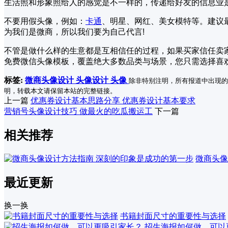
生活照和形象照给人的感觉是不一样的，传递给好友的信息业
不要用假头像，例如：
卡通
、明星、网红、美女模特等。建议
为我们是微商，所以我们要为自己代言!
不管是做什么样的生意都是互相信任的过程，如果买家信任卖
免费微信头像模板，覆盖绝大多数品类与场景，您只需选择喜
标签:
微商头像设计
头像设计
头像
除非特别注明，所有报道中出现的
明，转载本文请保留本站的完整链接。
上一篇
优惠券设计基本思路分享 优惠券设计基本要求
营销号头像设计技巧 做最火的吃瓜搬运工
下一篇
相关推荐
微商头像
最近更新
换一换
书籍封面尺寸的重要性与选择
招生海报如何做，可以