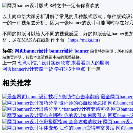
以上简单给大家分析讲解了常见的几种版式形式，每种版式设计并
一的一种视角去分析。因为一张banner的设计可能同时存在好
不同的排版可以给人不同的视觉感受，好的排版会让banner
材，尽在MAKA在线制作平台（
https://maka.im
）
标签:
网页banner设计
banner设计
banner
除非特别注明，所有报道
站免责声明，转载本文请保留本站的完整链接。
上一篇
创意明信片设计案例欣赏 来看看别人的脑洞
网页banner设计套路干货 学好这5个重点
下一篇
相关推荐
最全网页bann
网页bann
网页bann
网页bann
网页banne
网页ba