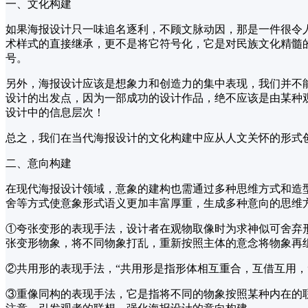
一、文化构建
如果海报设计只一味追名逐利，不顾文脉动因，那是一件很令
术样式的直接继承，更不是将它符号化，它是对民族文化精髓
号。
另外，海报设计应该是想象力和创造力的集中表现，我们并不
设计的出发点，因为一部成功的设计作品，绝不应该是由某种
设计中的信息层次！
总之，我们在当代海报设计的文化构建中应从人文关怀的形式
二、意向构建
在现代海报设计领域，意象的建构也需通过多种思维方式和造
舍等方式使意象形式语义更加丰富厚重，生成多种意向的思维
①夸张变形的表现手法，设计者在观物取像时为求神似可舍弃
张变形物象，将不同物象打乱，重新按照主体的意念将物象再
②共用形的表现手法，“共用形是指形体相互重合，互借互用
③重像同构的表现手法，它是指将不同的物象按照某种内在的