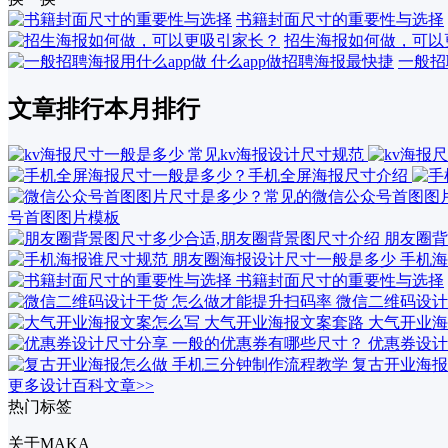
书籍封面尺寸的重要性与选择
招生海报如何做，可以
一般招
文章排行
本月排行
号首图图片模板
朋友圈背
手机海
书籍封面尺寸的重要性与选择
微信二维码设计
大气开业海
优惠券设计
复古开业海报
更多设计百科文章>>
热门标签
关于MAKA